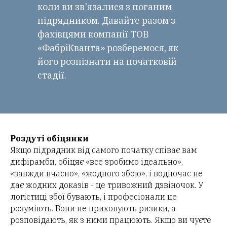
коли ви зв'язалися з поганим
підрядником. Давайте разом з
фахівцями компанії
ТОВ
«ФабріКванта»
розберемося, як
його розпізнати на початковій
стадії.
Роздуті обіцянки
Якщо підрядник від самого початку співає вам
дифірамби, обіцяє «все зробимо ідеально»,
«завжди вчасно», «жодного збою», і водночас не
дає жодних доказів - це тривожний дзвіночок. У
логістиці збої бувають, і професіонали це
розуміють. Вони не приховують ризики, а
розповідають, як з ними працюють. Якщо ви чуєте